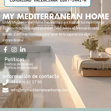
En My Mediterranean Home trabajamos para superar tus expectativas.
Tu comodidad es nuestra prioridad. Descubre la excelencia en cada
detalle. ¡Confía en nosotros para hacer de tu experiencia algo
extraordinario!
Políticas
Política de cookies
Política de privacidad
Información de contacto
+34 616 63 57 95
info@mymediterraneanhome.com