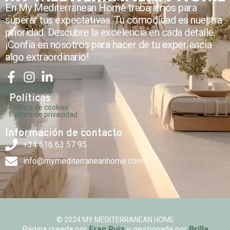
En My Mediterranean Home trabajamos para
superar tus expectativas. Tu comodidad es nuestra
prioridad. Descubre la excelencia en cada detalle.
¡Confía en nosotros para hacer de tu experiencia
algo extraordinario!
Políticas
Política de cookies
Política de privacidad
Información de contacto
+34 616 63 57 95
info@mymediterraneanhome.com
© 2024 MY MEDITERRANEAN HOME
Página creada por
Fran Ruiz
y gestionada por
Brilla