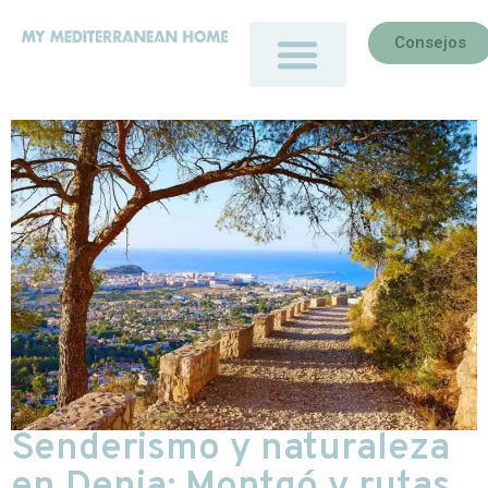
Consejos
Senderismo y naturaleza
en Denia: Montgó y rutas