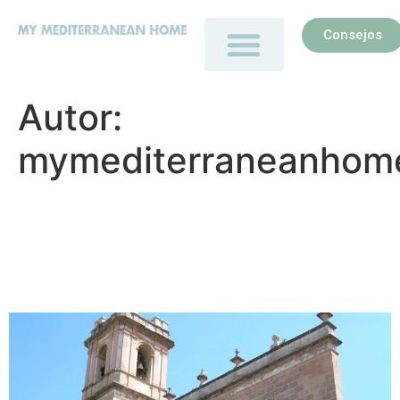
Consejos
Autor:
mymediterraneanhom
Monumentos históricos de
Denia: guía completa de
patrimonio cultural